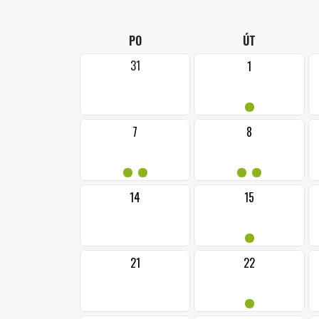
PO
ÚT
31
1
•
7
8
••
••
14
15
•
21
22
•