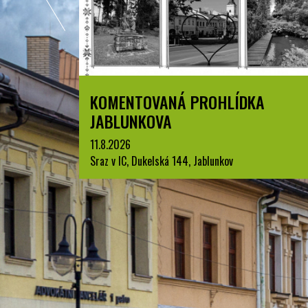
A
LETNÍ KINO V PARKU A. SZPYRCE
JABLUNKOV
22.8.2026
park A. Szpyrce, Jablunkov