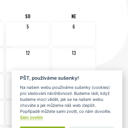
SO
NE
5
6
12
13
PŠT, používáme sušenky!
19
20
Na našem webu používáme sušenky (cookies)
pro sledování návštěvnosti. Budeme rádi, když
budeme moci vědět, jak se na našem webu
26
27
chováte a jak můžeme náš web zlepšit.
Popřípadě můžete sami zvolit, co nám dovolíte.
•
Sám zvolím