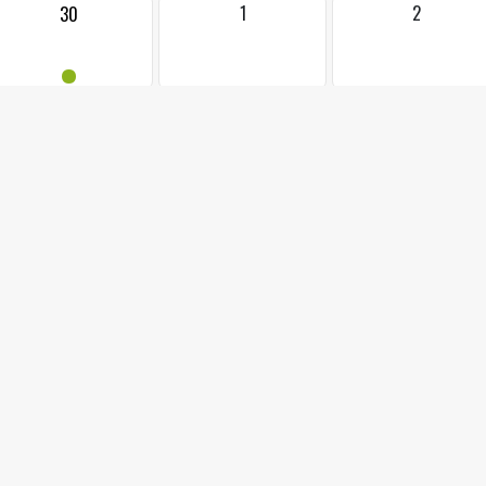
1
2
30
•
25.04.2025 od: 18:0
KINO - Č
Kino Mír Jablunkov, Mari
Nikdo neunikne následkům svých činů. Ani Miki Černák. Zatímco pr
do čela slovenské mafie, druhý film ČERNÁK se odehrává v letech 
organizovaným zločinem.
Mládeži do 15 let nevhodný.