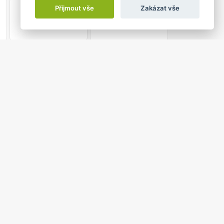
3
4
Přijmout vše
Zakázat vše
0 do 20:00
ERNÁK
ánské náměstí 1
vní film MIKI sledoval cestu bývalého řidiče autobusu
mafiánských válek a propojení politiky s