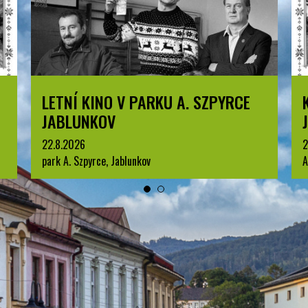
KOMENTOVANÁ PROHLÍDKA
JABLUNKOVA
25.8.2026
3
Arboretum u Sanatoria, Jablunkov
p