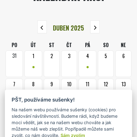
DUBEN 2025
PO
ÚT
ST
ČT
PÁ
SO
NE
31
1
2
3
4
5
6
•
•
7
8
9
10
11
12
13
•+
•+
PŠT, používáme sušenky!
Na našem webu používáme sušenky (cookies) pro
14
15
16
17
18
19
20
sledování návštěvnosti. Budeme rádi, když budeme
•
moci vědět, jak se na našem webu chováte a jak
můžeme náš web zlepšit. Popřípadě můžete sami
zvolit, co nám dovolíte.
Sám zvolím