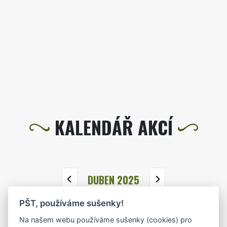
KALENDÁŘ AKCÍ
DUBEN 2025
PŠT, používáme sušenky!
PO
ÚT
ST
ČT
PÁ
SO
NE
Na našem webu používáme sušenky (cookies) pro
31
1
2
3
4
5
6