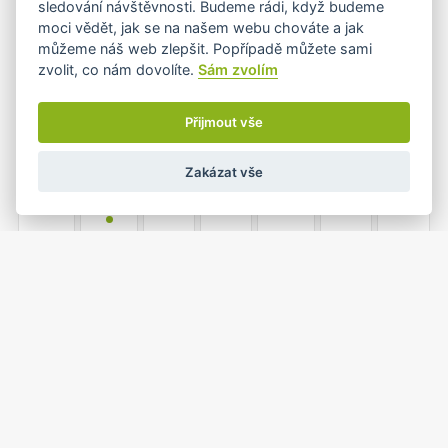
sledování návštěvnosti. Budeme rádi, když budeme
•
•
moci vědět, jak se na našem webu chováte a jak
můžeme náš web zlepšit. Popřípadě můžete sami
zvolit, co nám dovolíte.
Sám zvolím
7
8
9
10
11
12
13
•+
•+
Přijmout vše
Zakázat vše
14
15
16
17
18
19
20
•
21
22
23
24
25
26
27
•
•
•+
•
1
2
3
4
28
29
30
•
•