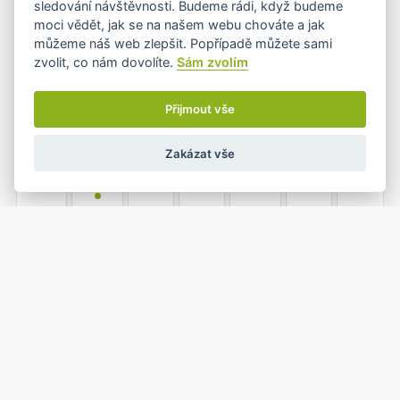
sledování návštěvnosti. Budeme rádi, když budeme
•
•
moci vědět, jak se na našem webu chováte a jak
můžeme náš web zlepšit. Popřípadě můžete sami
zvolit, co nám dovolíte.
Sám zvolím
7
8
9
10
11
12
13
•+
•+
Přijmout vše
Zakázat vše
14
15
16
17
18
19
20
•
21
22
23
24
25
26
27
•
•
•+
•
1
2
3
4
28
29
30
•
•