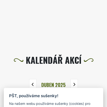
KALENDÁŘ AKCÍ
DUBEN 2025
PŠT, používáme sušenky!
PO
ÚT
ST
ČT
PÁ
SO
NE
Na našem webu používáme sušenky (cookies) pro
31
1
2
3
4
5
6