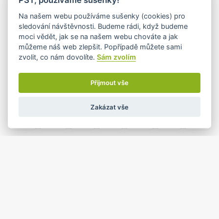
14
15
16
17
18
19
20
Na našem webu používáme sušenky (cookies) pro
•
sledování návštěvnosti. Budeme rádi, když budeme
moci vědět, jak se na našem webu chováte a jak
můžeme náš web zlepšit. Popřípadě můžete sami
21
22
23
24
25
26
27
zvolit, co nám dovolíte.
Sám zvolím
•
•
•+
•
Přijmout vše
1
2
3
4
28
29
30
•
•
Zakázat vše