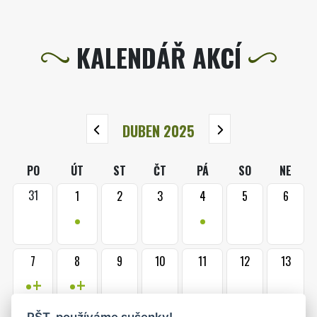
KALENDÁŘ AKCÍ
DUBEN 2025
PO
ÚT
ST
ČT
PÁ
SO
NE
31
1
2
3
4
5
6
•
•
7
8
9
10
11
12
13
•+
•+
PŠT, používáme sušenky!