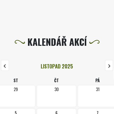
KALENDÁŘ AKCÍ
LISTOPAD 2025
ST
ČT
PÁ
29
30
31
5
6
7