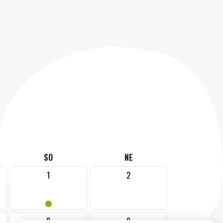
SO
NE
1
2
•
8
9