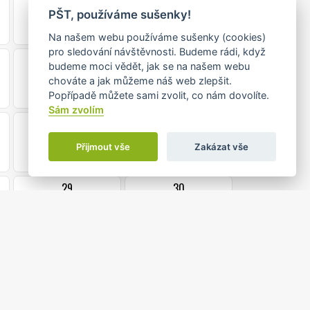
•
PŠT, používáme sušenky!
Na našem webu používáme sušenky (cookies)
pro sledování návštěvnosti. Budeme rádi, když
15
16
budeme moci vědět, jak se na našem webu
chováte a jak můžeme náš web zlepšit.
Popřípadě můžete sami zvolit, co nám dovolíte.
Sám zvolím
22
23
Přijmout vše
Zakázat vše
29
30
•
•