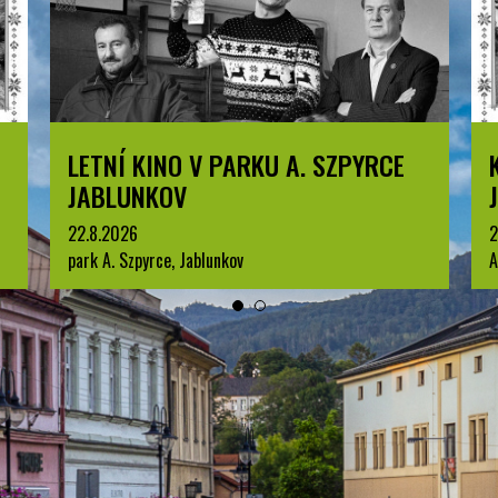
KOMENTOVANÁ PROHLÍDKA
JABLUNKOVA
25.8.2026
3
Arboretum u Sanatoria, Jablunkov
p