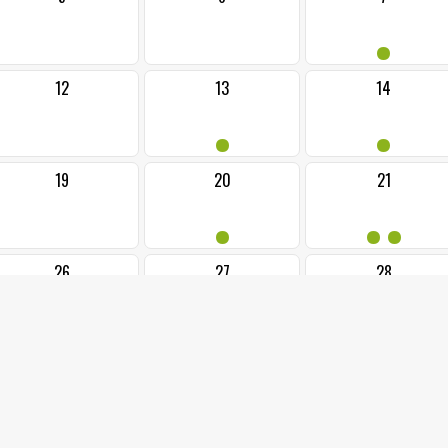
•
12
13
14
•
•
19
20
21
•
••
26
27
28
•
•