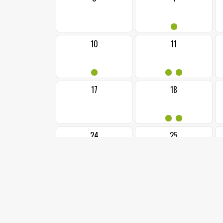
•
10
11
•
••
17
18
••
24
25
•