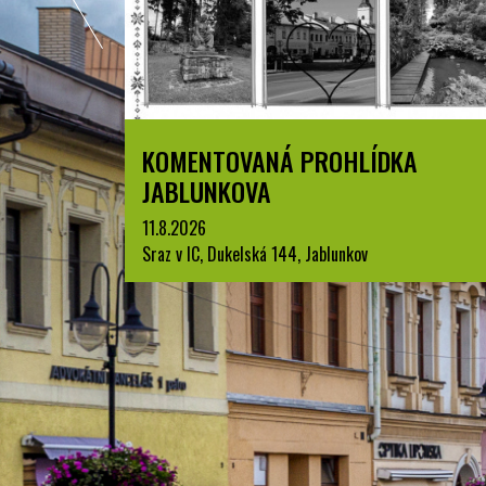
A
LETNÍ KINO V PARKU A. SZPYRCE
JABLUNKOV
22.8.2026
park A. Szpyrce, Jablunkov