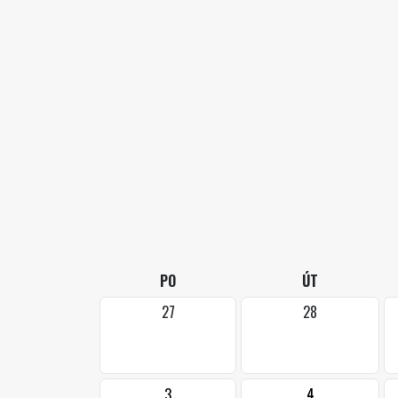
PO
ÚT
27
28
3
4