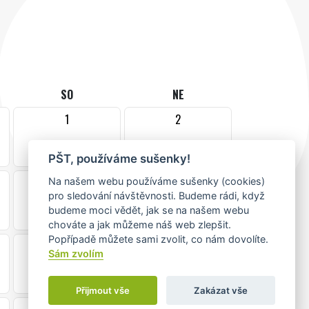
SO
NE
1
2
•
PŠT, používáme sušenky!
8
9
Na našem webu používáme sušenky (cookies)
pro sledování návštěvnosti. Budeme rádi, když
•
budeme moci vědět, jak se na našem webu
chováte a jak můžeme náš web zlepšit.
Popřípadě můžete sami zvolit, co nám dovolíte.
15
16
Sám zvolím
Přijmout vše
Zakázat vše