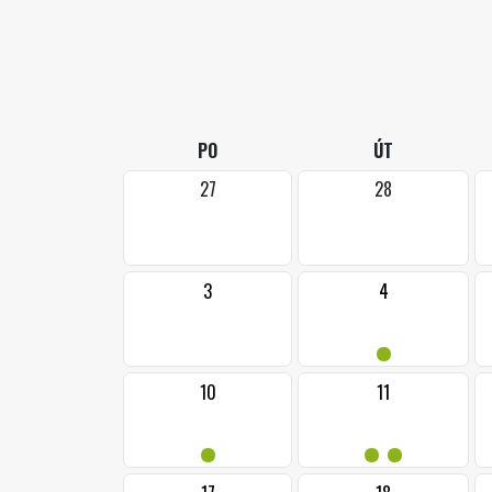
PO
ÚT
27
28
3
4
•
10
11
•
••