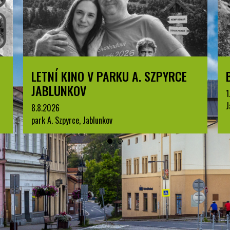
LETNÍ KINO V PARKU A. SZPYRCE
JABLUNKOV
1
J
8.8.2026
park A. Szpyrce, Jablunkov