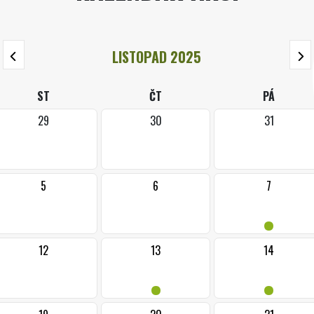
LISTOPAD 2025
ST
ČT
PÁ
29
30
31
5
6
7
•
12
13
14
•
•