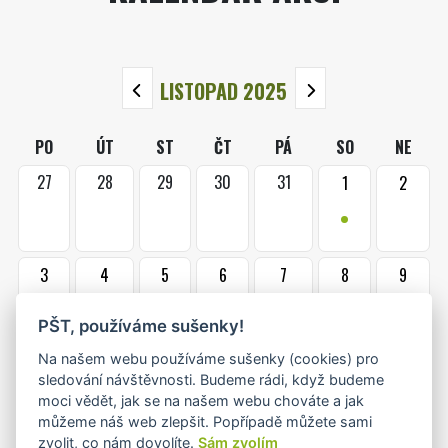
LISTOPAD 2025
PO
ÚT
ST
ČT
PÁ
SO
NE
27
28
29
30
31
1
2
•
3
4
5
6
7
8
9
•
•
•
PŠT, používáme sušenky!
Na našem webu používáme sušenky (cookies) pro
10
11
12
13
14
15
16
sledování návštěvnosti. Budeme rádi, když budeme
•
•+
•
•
moci vědět, jak se na našem webu chováte a jak
můžeme náš web zlepšit. Popřípadě můžete sami
zvolit, co nám dovolíte.
Sám zvolím