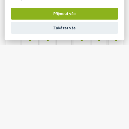
17
18
19
20
21
22
23
•+
•
•+
Přijmout vše
Zakázat vše
24
25
26
27
28
29
30
•
•
•
•
•