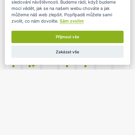
sledování návštěvnosti. Budeme rádi, když budeme
•
moci vědět, jak se na našem webu chováte a jak
můžeme náš web zlepšit. Popřípadě můžete sami
zvolit, co nám dovolíte.
Sám zvolím
3
4
5
6
7
8
9
•
•
•
Přijmout vše
Zakázat vše
10
11
12
13
14
15
16
•
•+
•
•
17
18
19
20
21
22
23
•+
•
•+
24
25
26
27
28
29
30
•
•
•
•
•