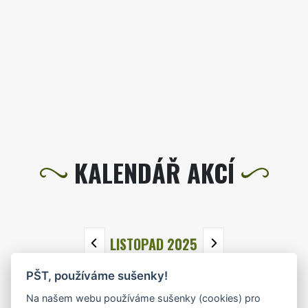
KALENDÁŘ AKCÍ
LISTOPAD 2025
PŠT, používáme sušenky!
PO
ÚT
ST
ČT
PÁ
SO
NE
Na našem webu používáme sušenky (cookies) pro
27
28
29
30
31
1
2