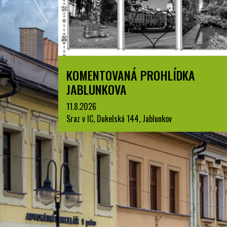
A
LETNÍ KINO V PARKU A. SZPYRCE
JABLUNKOV
22.8.2026
park A. Szpyrce, Jablunkov