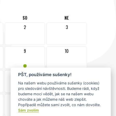
SO
NE
2
3
9
10
•
16
17
PŠT, používáme sušenky!
Na našem webu používáme sušenky (cookies)
pro sledování návštěvnosti. Budeme rádi, když
budeme moci vědět, jak se na našem webu
23
24
chováte a jak můžeme náš web zlepšit.
••
Popřípadě můžete sami zvolit, co nám dovolíte.
Sám zvolím