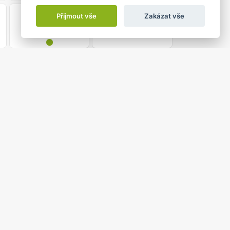
1
30
Přijmout vše
Zakázat vše
•
0 do 17:30
KONCERT
lunkov
na chvíli stanou koncertním sálem. V 16 hodin se zde
uveného slova složeného z básní Františka Novotného.