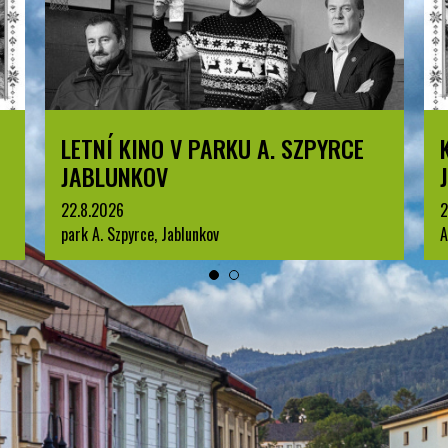
KOMENTOVANÁ PROHLÍDKA
JABLUNKOVA
25.8.2026
3
Arboretum u Sanatoria, Jablunkov
p