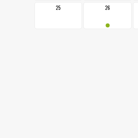
25
26
•