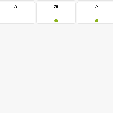
27
28
29
•
•
24.11.2024 od: 16:0
BENEFIČNÍ 
Sál radnice, Jab
Benefiční koncert
V neděli 24. listopadu 2024 se prostory radnice v Jablunkově 
uskuteční benefiční koncert duchovních písní, spirituálů a ml