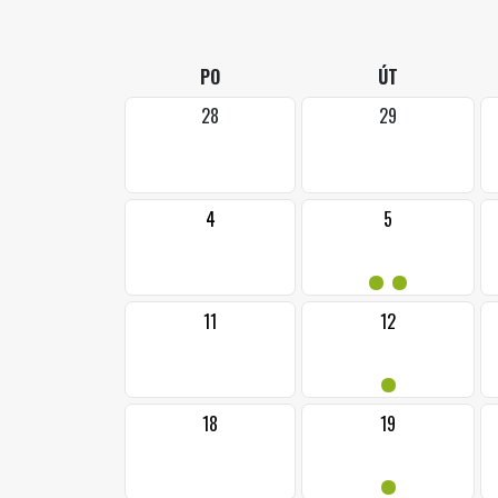
PO
ÚT
28
29
4
5
••
11
12
•
18
19
•