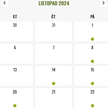
LISTOPAD 2024
ST
ČT
PÁ
30
31
1
•
6
7
8
•
13
14
15
•
•
20
21
22
•
•