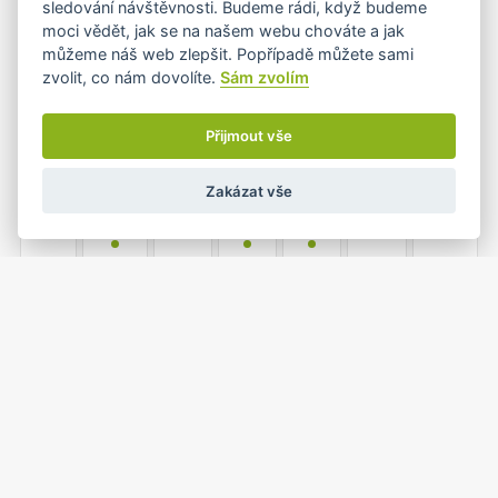
sledování návštěvnosti. Budeme rádi, když budeme
•
moci vědět, jak se na našem webu chováte a jak
můžeme náš web zlepšit. Popřípadě můžete sami
zvolit, co nám dovolíte.
Sám zvolím
4
5
6
7
8
9
10
•+
•
•
Přijmout vše
Zakázat vše
11
12
13
14
15
16
17
•
•
•
18
19
20
21
22
23
24
•
•
•
•+
1
25
26
27
28
29
30
•
•
•
•