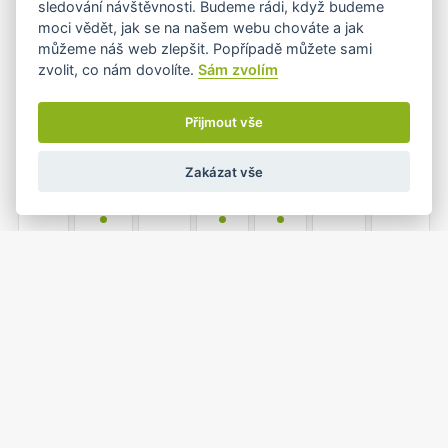
sledování návštěvnosti. Budeme rádi, když budeme
•
moci vědět, jak se na našem webu chováte a jak
můžeme náš web zlepšit. Popřípadě můžete sami
zvolit, co nám dovolíte.
Sám zvolím
4
5
6
7
8
9
10
•+
•
•
Přijmout vše
Zakázat vše
11
12
13
14
15
16
17
•
•
•
18
19
20
21
22
23
24
•
•
•
•+
1
25
26
27
28
29
30
•
•
•
•