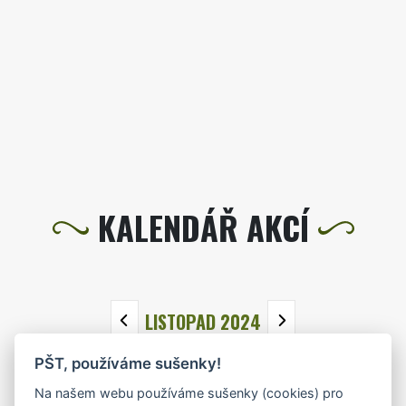
KALENDÁŘ AKCÍ
LISTOPAD 2024
PŠT, používáme sušenky!
PO
ÚT
ST
ČT
PÁ
SO
NE
Na našem webu používáme sušenky (cookies) pro
28
29
30
31
1
2
3