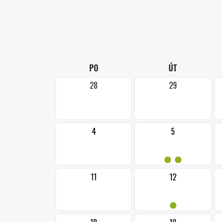
PO
ÚT
28
29
4
5
••
11
12
•