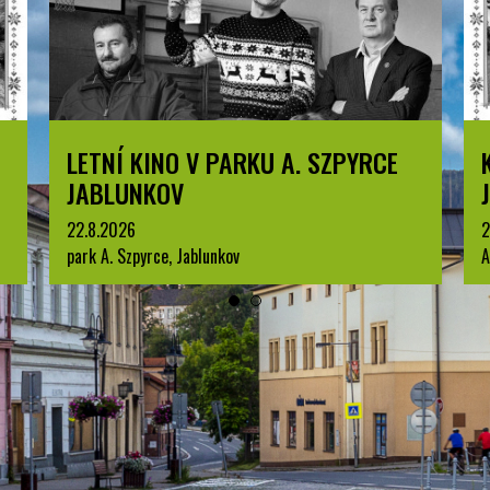
LETNÍ KINO V PARKU A. SZPYRCE
JABLUNKOV
22.8.2026
2
park A. Szpyrce, Jablunkov
A