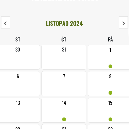
LISTOPAD 2024
ST
ČT
PÁ
30
31
1
•
6
7
8
•
13
14
15
•
•