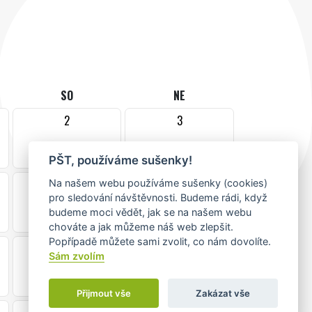
SO
NE
2
3
PŠT, používáme sušenky!
9
10
Na našem webu používáme sušenky (cookies)
pro sledování návštěvnosti. Budeme rádi, když
•
budeme moci vědět, jak se na našem webu
chováte a jak můžeme náš web zlepšit.
Popřípadě můžete sami zvolit, co nám dovolíte.
16
17
Sám zvolím
Přijmout vše
Zakázat vše