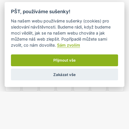
PO
ÚT
ST
ČT
PÁ
SO
NE
PŠT, používáme sušenky!
26
27
28
29
30
31
1
Na našem webu používáme sušenky (cookies) pro
sledování návštěvnosti. Budeme rádi, když budeme
moci vědět, jak se na našem webu chováte a jak
můžeme náš web zlepšit. Popřípadě můžete sami
2
3
4
5
6
7
8
zvolit, co nám dovolíte.
Sám zvolím
Přijmout vše
9
10
11
12
13
14
15
Zakázat vše
16
17
18
19
20
21
22
23
24
25
26
27
28
29