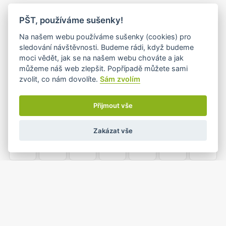
PO
ÚT
ST
ČT
PÁ
SO
NE
PŠT, používáme sušenky!
26
27
28
29
30
31
1
Na našem webu používáme sušenky (cookies) pro
sledování návštěvnosti. Budeme rádi, když budeme
moci vědět, jak se na našem webu chováte a jak
můžeme náš web zlepšit. Popřípadě můžete sami
2
3
4
5
6
7
8
zvolit, co nám dovolíte.
Sám zvolím
Přijmout vše
9
10
11
12
13
14
15
Zakázat vše
16
17
18
19
20
21
22
23
24
25
26
27
28
29