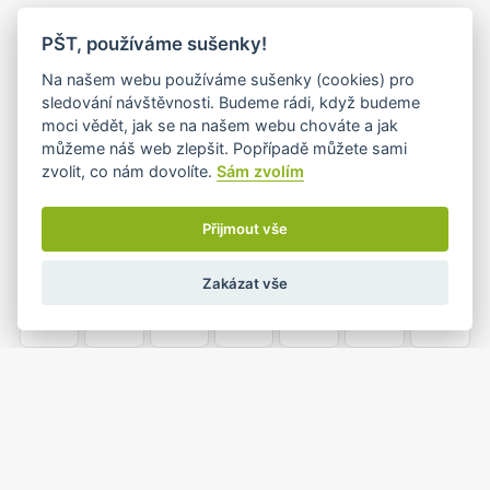
PO
ÚT
ST
ČT
PÁ
SO
NE
PŠT, používáme sušenky!
26
27
28
29
30
31
1
Na našem webu používáme sušenky (cookies) pro
sledování návštěvnosti. Budeme rádi, když budeme
moci vědět, jak se na našem webu chováte a jak
můžeme náš web zlepšit. Popřípadě můžete sami
2
3
4
5
6
7
8
zvolit, co nám dovolíte.
Sám zvolím
Přijmout vše
9
10
11
12
13
14
15
Zakázat vše
16
17
18
19
20
21
22
23
24
25
26
27
28
29