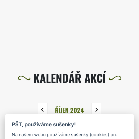
KALENDÁŘ AKCÍ
ŘÍJEN 2024
PŠT, používáme sušenky!
PO
ÚT
ST
ČT
PÁ
SO
NE
Na našem webu používáme sušenky (cookies) pro
30
1
2
3
4
5
6