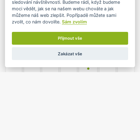
sledování návštěvnosti. Budeme rádi, když budeme
moci vědět, jak se na našem webu chováte a jak
můžeme náš web zlepšit. Popřípadě můžete sami
zvolit, co nám dovolíte.
Sám zvolím
7
8
9
10
11
12
13
Přijmout vše
Zakázat vše
14
15
16
17
18
19
20
•
21
22
23
24
25
26
27
•+
•
1
2
3
28
29
30
31