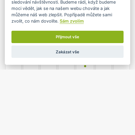
sledování návštěvnosti. Budeme rádi, když budeme
moci vědět, jak se na našem webu chováte a jak
můžeme náš web zlepšit. Popřípadě můžete sami
zvolit, co nám dovolíte.
Sám zvolím
7
8
9
10
11
12
13
Přijmout vše
Zakázat vše
14
15
16
17
18
19
20
•
21
22
23
24
25
26
27
•+
•
1
2
3
28
29
30
31