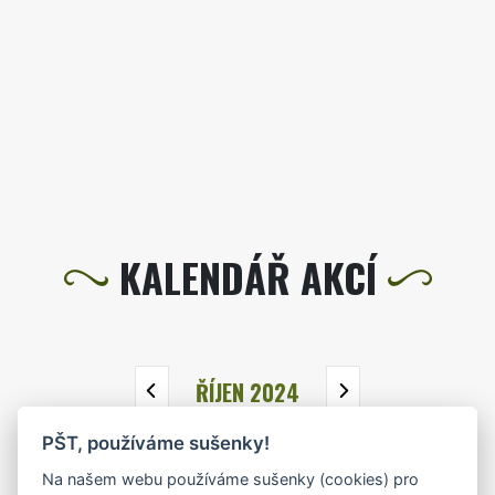
KALENDÁŘ AKCÍ
ŘÍJEN 2024
PŠT, používáme sušenky!
PO
ÚT
ST
ČT
PÁ
SO
NE
Na našem webu používáme sušenky (cookies) pro
30
1
2
3
4
5
6