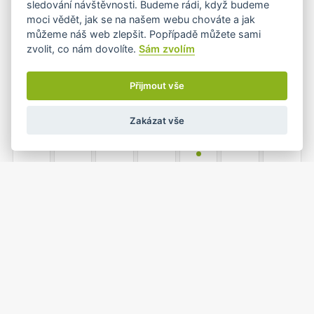
sledování návštěvnosti. Budeme rádi, když budeme
moci vědět, jak se na našem webu chováte a jak
můžeme náš web zlepšit. Popřípadě můžete sami
zvolit, co nám dovolíte.
Sám zvolím
7
8
9
10
11
12
13
Přijmout vše
Zakázat vše
14
15
16
17
18
19
20
•
21
22
23
24
25
26
27
1
2
3
28
29
30
31