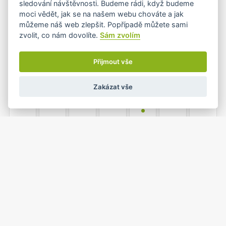
sledování návštěvnosti. Budeme rádi, když budeme
moci vědět, jak se na našem webu chováte a jak
můžeme náš web zlepšit. Popřípadě můžete sami
zvolit, co nám dovolíte.
Sám zvolím
7
8
9
10
11
12
13
Přijmout vše
Zakázat vše
14
15
16
17
18
19
20
•
21
22
23
24
25
26
27
1
2
3
28
29
30
31