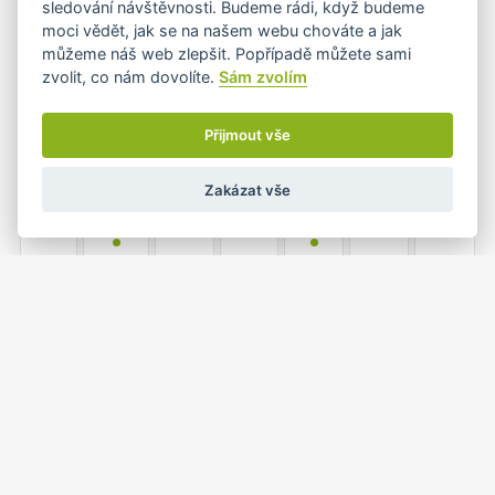
sledování návštěvnosti. Budeme rádi, když budeme
•
moci vědět, jak se na našem webu chováte a jak
můžeme náš web zlepšit. Popřípadě můžete sami
zvolit, co nám dovolíte.
Sám zvolím
4
5
6
7
8
9
10
•+
•
Přijmout vše
Zakázat vše
11
12
13
14
15
16
17
•
•
18
19
20
21
22
23
24
•
•
1
25
26
27
28
29
30
•
•