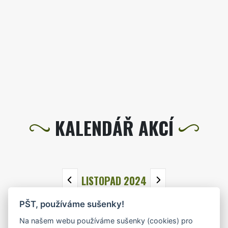
KALENDÁŘ AKCÍ
LISTOPAD 2024
PŠT, používáme sušenky!
PO
ÚT
ST
ČT
PÁ
SO
NE
Na našem webu používáme sušenky (cookies) pro
28
29
30
31
1
2
3