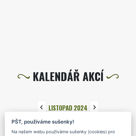
KALENDÁŘ AKCÍ
LISTOPAD 2024
PŠT, používáme sušenky!
PO
ÚT
ST
ČT
PÁ
SO
NE
Na našem webu používáme sušenky (cookies) pro
28
29
30
31
1
2
3