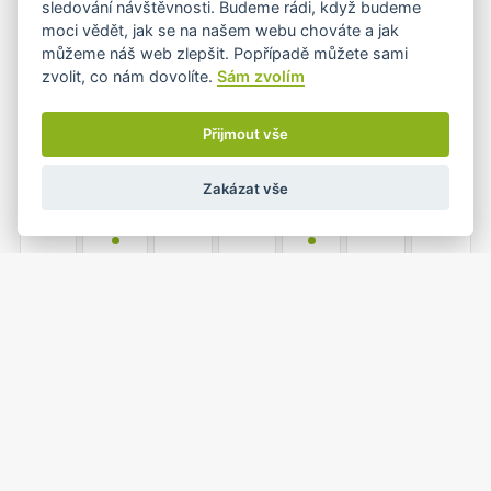
sledování návštěvnosti. Budeme rádi, když budeme
•
moci vědět, jak se na našem webu chováte a jak
můžeme náš web zlepšit. Popřípadě můžete sami
zvolit, co nám dovolíte.
Sám zvolím
4
5
6
7
8
9
10
•+
•
Přijmout vše
Zakázat vše
11
12
13
14
15
16
17
•
•
18
19
20
21
22
23
24
•
•
1
25
26
27
28
29
30
•
•