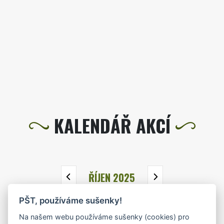
KALENDÁŘ AKCÍ
ŘÍJEN 2025
PŠT, používáme sušenky!
PO
ÚT
ST
ČT
PÁ
SO
NE
Na našem webu používáme sušenky (cookies) pro
29
30
1
2
3
4
5