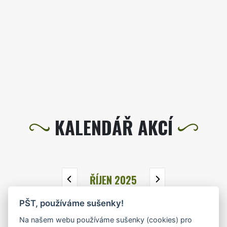
KALENDÁŘ AKCÍ
ŘÍJEN 2025
PŠT, používáme sušenky!
PO
ÚT
ST
ČT
PÁ
SO
NE
Na našem webu používáme sušenky (cookies) pro
29
30
1
2
3
4
5