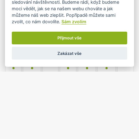
sledování návštěvnosti. Budeme rádi, když budeme
•
•
moci vědět, jak se na našem webu chováte a jak
můžeme náš web zlepšit. Popřípadě můžete sami
zvolit, co nám dovolíte.
Sám zvolím
6
7
8
9
10
11
12
•+
•
•+
•
Přijmout vše
Zakázat vše
13
14
15
16
17
18
19
•
•
•
•
•
20
21
22
23
24
25
26
•
•+
•
1
2
27
28
29
30
31
•
•
•