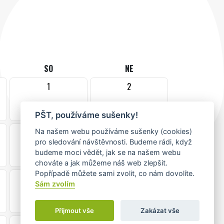
SO
NE
1
2
•
PŠT, používáme sušenky!
8
9
Na našem webu používáme sušenky (cookies)
pro sledování návštěvnosti. Budeme rádi, když
•
budeme moci vědět, jak se na našem webu
chováte a jak můžeme náš web zlepšit.
Popřípadě můžete sami zvolit, co nám dovolíte.
15
16
Sám zvolím
Přijmout vše
Zakázat vše