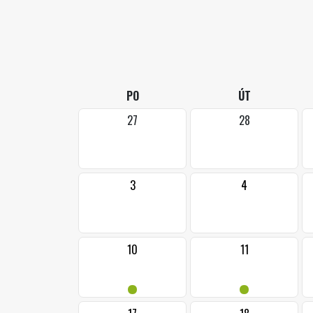
PO
ÚT
27
28
3
4
10
11
•
•