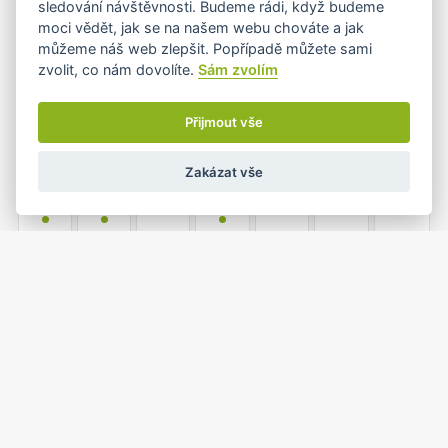
sledování návštěvnosti. Budeme rádi, když budeme
•
moci vědět, jak se na našem webu chováte a jak
můžeme náš web zlepšit. Popřípadě můžete sami
zvolit, co nám dovolíte.
Sám zvolím
3
4
5
6
7
8
9
•
Přijmout vše
Zakázat vše
10
11
12
13
14
15
16
•
•
•
17
18
19
20
21
22
23
•
24
25
26
27
28
29
30
•
•