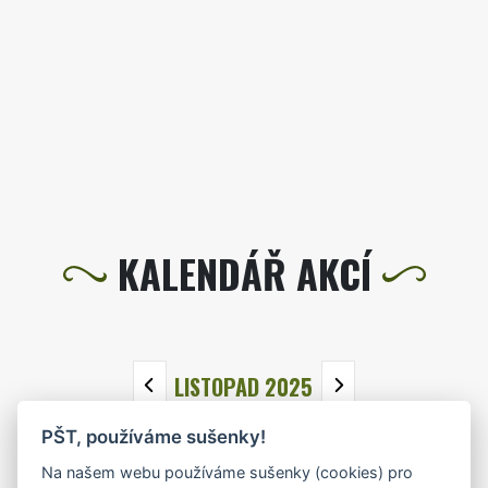
KALENDÁŘ AKCÍ
LISTOPAD 2025
PŠT, používáme sušenky!
PO
ÚT
ST
ČT
PÁ
SO
NE
Na našem webu používáme sušenky (cookies) pro
27
28
29
30
31
1
2