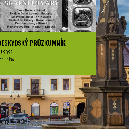
K
BESKYDSKÝ PRŮZKUMNÍK
1.7.2026
Jablunkov