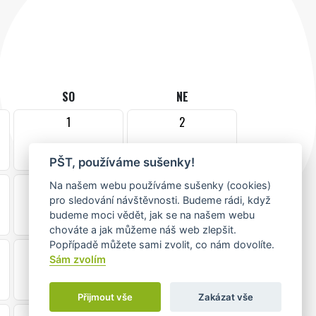
SO
NE
1
2
•
PŠT, používáme sušenky!
8
9
Na našem webu používáme sušenky (cookies)
pro sledování návštěvnosti. Budeme rádi, když
•
budeme moci vědět, jak se na našem webu
chováte a jak můžeme náš web zlepšit.
Popřípadě můžete sami zvolit, co nám dovolíte.
15
16
Sám zvolím
Přijmout vše
Zakázat vše