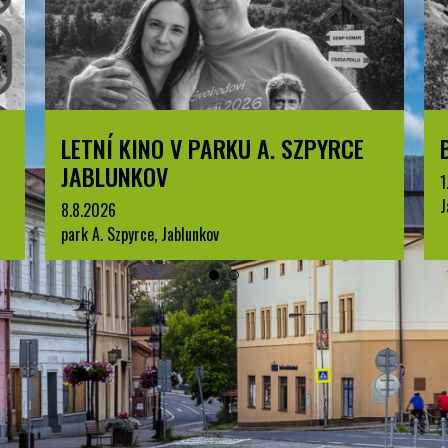
RKU A. SZPYRCE
BESKYDSKÝ PRŮZKUMNÍ
1.7.2026
Jablunkov
v