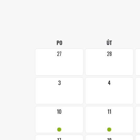
PO
ÚT
27
28
3
4
10
11
•
•