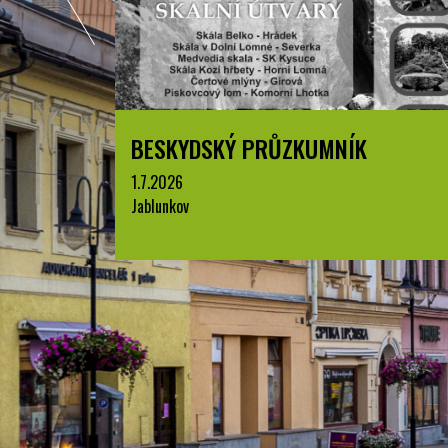
KÝ PRŮZKUMNÍK
LETNÍ KINO V PA
JABLUNKOV
8.8.2026
park A. Szpyrce, Jablunko