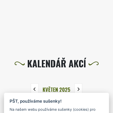
KALENDÁŘ AKCÍ
KVĚTEN 2025
PŠT, používáme sušenky!
PO
ÚT
ST
ČT
PÁ
SO
NE
Na našem webu používáme sušenky (cookies) pro
28
29
30
1
2
3
4