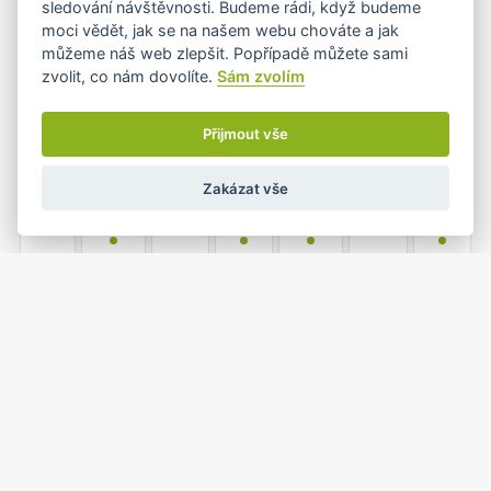
sledování návštěvnosti. Budeme rádi, když budeme
•
moci vědět, jak se na našem webu chováte a jak
můžeme náš web zlepšit. Popřípadě můžete sami
zvolit, co nám dovolíte.
Sám zvolím
5
6
7
8
9
10
11
•
•+
•+
•
Přijmout vše
Zakázat vše
12
13
14
15
16
17
18
•
•
•
•
19
20
21
22
23
24
25
•
•
•+
1
26
27
28
29
30
31
•