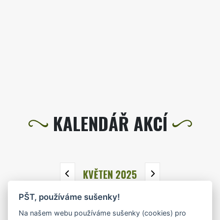
KALENDÁŘ AKCÍ
KVĚTEN 2025
PŠT, používáme sušenky!
PO
ÚT
ST
ČT
PÁ
SO
NE
Na našem webu používáme sušenky (cookies) pro
28
29
30
1
2
3
4