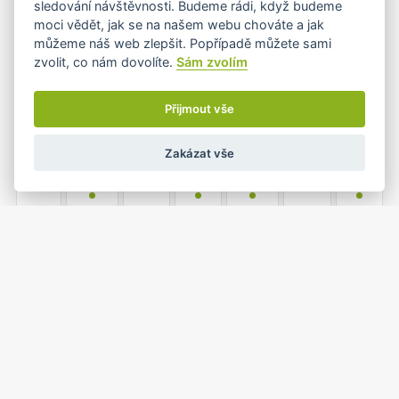
sledování návštěvnosti. Budeme rádi, když budeme
•
moci vědět, jak se na našem webu chováte a jak
můžeme náš web zlepšit. Popřípadě můžete sami
zvolit, co nám dovolíte.
Sám zvolím
5
6
7
8
9
10
11
•
•+
•+
•
Přijmout vše
Zakázat vše
12
13
14
15
16
17
18
•
•
•
•
19
20
21
22
23
24
25
•
•
•+
1
26
27
28
29
30
31
•