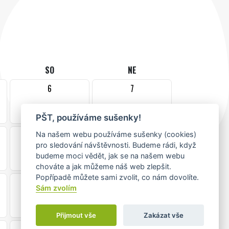
SO
NE
6
7
PŠT, používáme sušenky!
13
14
Na našem webu používáme sušenky (cookies)
pro sledování návštěvnosti. Budeme rádi, když
budeme moci vědět, jak se na našem webu
chováte a jak můžeme náš web zlepšit.
Popřípadě můžete sami zvolit, co nám dovolíte.
20
21
Sám zvolím
Přijmout vše
Zakázat vše