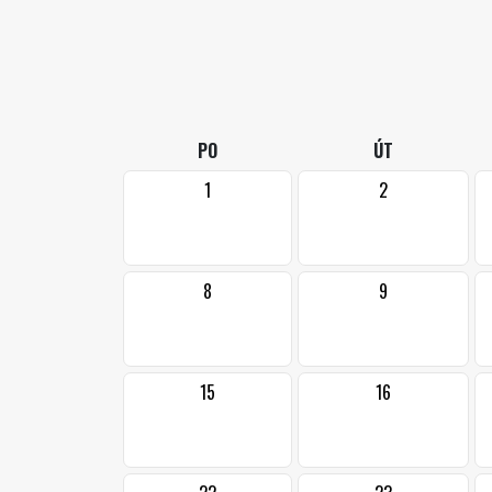
PO
ÚT
1
2
8
9
15
16