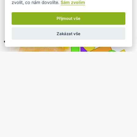
zvolit, co nám dovolíte.
Sám zvolím
Přijmout vše
Zakázat vše
KLUB PRO RODIČE S DĚTMI
12.02.2025 od: 09:00 do
Knihovna, Jablunkov