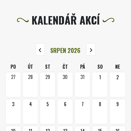
KALENDÁŘ AKCÍ
SRPEN 2026
PO
ÚT
ST
ČT
PÁ
SO
NE
27
28
29
30
31
1
2
3
4
5
6
7
8
9