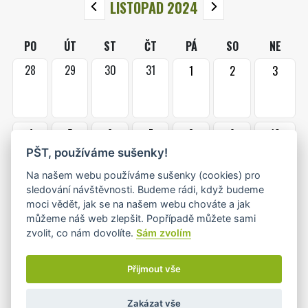
LISTOPAD 2024
PO
ÚT
ST
ČT
PÁ
SO
NE
28
29
30
31
1
2
3
4
5
6
7
8
9
10
•
PŠT, používáme sušenky!
Na našem webu používáme sušenky (cookies) pro
sledování návštěvnosti. Budeme rádi, když budeme
11
12
13
14
15
16
17
moci vědět, jak se na našem webu chováte a jak
•
můžeme náš web zlepšit. Popřípadě můžete sami
zvolit, co nám dovolíte.
Sám zvolím
18
19
20
21
22
23
24
Přijmout vše
•+
Zakázat vše