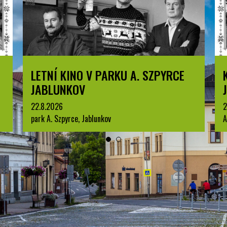
LETNÍ KINO V PARKU A. SZPYRCE
JABLUNKOV
22.8.2026
2
park A. Szpyrce, Jablunkov
A