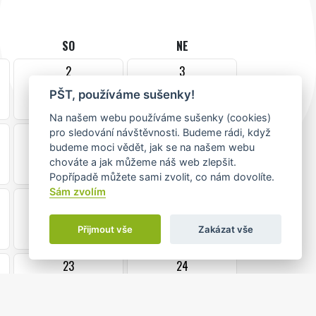
SO
NE
2
3
PŠT, používáme sušenky!
Na našem webu používáme sušenky (cookies)
pro sledování návštěvnosti. Budeme rádi, když
9
10
budeme moci vědět, jak se na našem webu
chováte a jak můžeme náš web zlepšit.
Popřípadě můžete sami zvolit, co nám dovolíte.
Sám zvolím
16
17
Přijmout vše
Zakázat vše
23
24