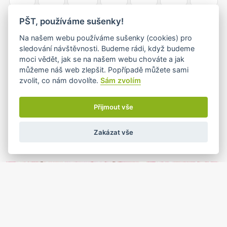
18
19
20
21
22
23
24
PŠT, používáme sušenky!
•
•
•
Na našem webu používáme sušenky (cookies) pro
sledování návštěvnosti. Budeme rádi, když budeme
moci vědět, jak se na našem webu chováte a jak
25
26
27
28
29
30
31
můžeme náš web zlepšit. Popřípadě můžete sami
•
•
•
zvolit, co nám dovolíte.
Sám zvolím
Přijmout vše
Zakázat vše