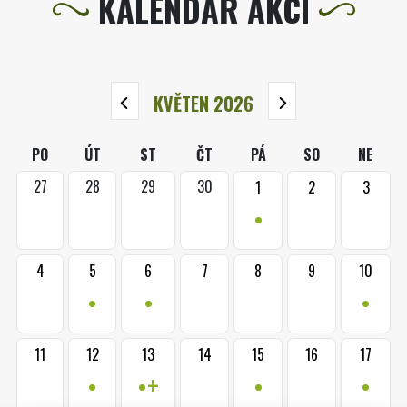
KALENDÁŘ AKCÍ
KVĚTEN 2026
PO
ÚT
ST
ČT
PÁ
SO
NE
27
28
29
30
1
2
3
•
4
5
6
7
8
9
10
•
•
•
11
12
13
14
15
16
17
•
•+
•
•