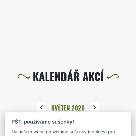
KALENDÁŘ AKCÍ
KVĚTEN 2026
PŠT, používáme sušenky!
PO
ÚT
ST
ČT
PÁ
SO
NE
Na našem webu používáme sušenky (cookies) pro
27
28
29
30
1
2
3