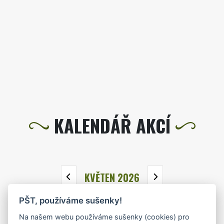
KALENDÁŘ AKCÍ
KVĚTEN 2026
PŠT, používáme sušenky!
PO
ÚT
ST
ČT
PÁ
SO
NE
Na našem webu používáme sušenky (cookies) pro
27
28
29
30
1
2
3