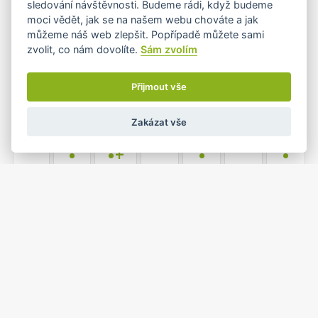
sledování návštěvnosti. Budeme rádi, když budeme
•
moci vědět, jak se na našem webu chováte a jak
můžeme náš web zlepšit. Popřípadě můžete sami
zvolit, co nám dovolíte.
Sám zvolím
4
5
6
7
8
9
10
•
•
•
Přijmout vše
Zakázat vše
11
12
13
14
15
16
17
•
•+
•
•
18
19
20
21
22
23
24
•
•
•
25
26
27
28
29
30
31
•
•
•