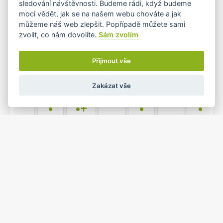
sledování návštěvnosti. Budeme rádi, když budeme
•
moci vědět, jak se na našem webu chováte a jak
můžeme náš web zlepšit. Popřípadě můžete sami
zvolit, co nám dovolíte.
Sám zvolím
4
5
6
7
8
9
10
•
•
•
Přijmout vše
Zakázat vše
11
12
13
14
15
16
17
•
•+
•
•
18
19
20
21
22
23
24
•
•
•
25
26
27
28
29
30
31
•
•
•