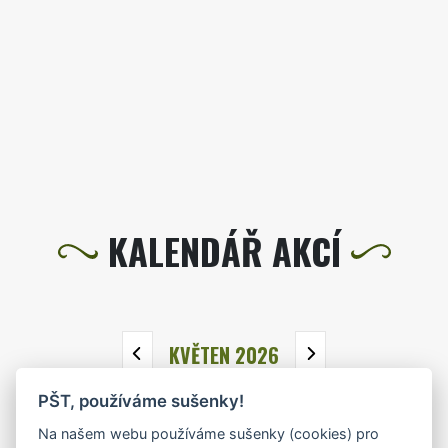
KALENDÁŘ AKCÍ
KVĚTEN 2026
PŠT, používáme sušenky!
PO
ÚT
ST
ČT
PÁ
SO
NE
Na našem webu používáme sušenky (cookies) pro
27
28
29
30
1
2
3