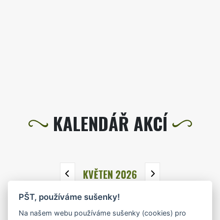
KALENDÁŘ AKCÍ
KVĚTEN 2026
PŠT, používáme sušenky!
PO
ÚT
ST
ČT
PÁ
SO
NE
Na našem webu používáme sušenky (cookies) pro
27
28
29
30
1
2
3