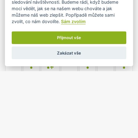
sledování návštěvnosti. Budeme rádi, když budeme
•
moci vědět, jak se na našem webu chováte a jak
můžeme náš web zlepšit. Popřípadě můžete sami
zvolit, co nám dovolíte.
Sám zvolím
4
5
6
7
8
9
10
•
•
•
Přijmout vše
Zakázat vše
11
12
13
14
15
16
17
•
•+
•
•
18
19
20
21
22
23
24
•
•
•
25
26
27
28
29
30
31
•
•
•