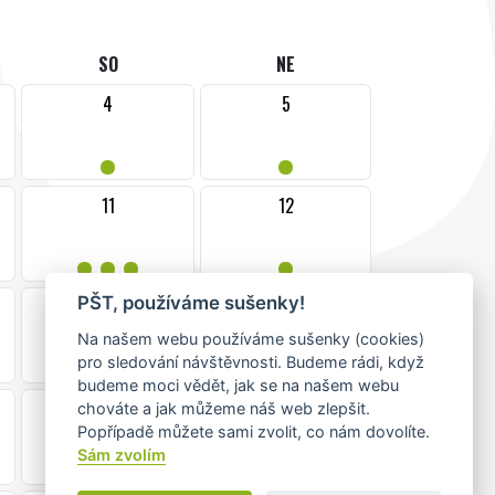
SO
NE
4
5
•
•
11
12
•••
•
PŠT, používáme sušenky!
18
19
•
•
Na našem webu používáme sušenky (cookies)
pro sledování návštěvnosti. Budeme rádi, když
budeme moci vědět, jak se na našem webu
25
26
chováte a jak můžeme náš web zlepšit.
Popřípadě můžete sami zvolit, co nám dovolíte.
•
•
Sám zvolím