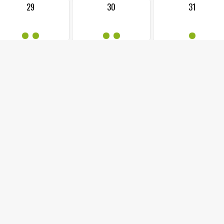
29
30
31
••
••
•
02.07.2026 od: 0
FILMOHRÁTKY - V
Sál radnice, Jab
Velrybí píseň vypráví příběh mladého keporkaka Vincenta. Ten s p
prožít nečekaná dobrodružství, aby v sobě objevil vlastní magickou
něm.
Vstupné 50 Kč/dítě