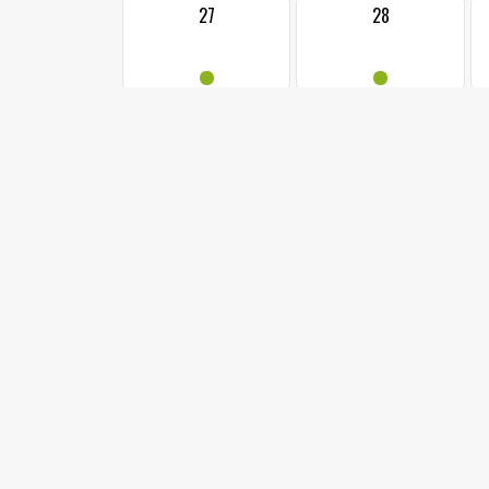
27
28
•
•