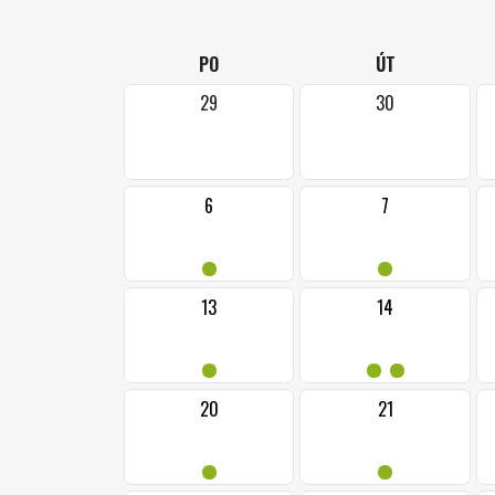
PO
ÚT
29
30
6
7
•
•
13
14
•
••
20
21
•
•