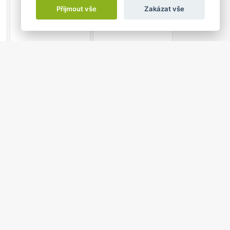
1
2
Přijmout vše
Zakázat vše
9:00 do
ELRYBÍ PÍSEŇ
lunkov
omocí několika přátel musí překonat řadu překážek a
 píseň, s jejíž pomocí může zachránit oceán a život v