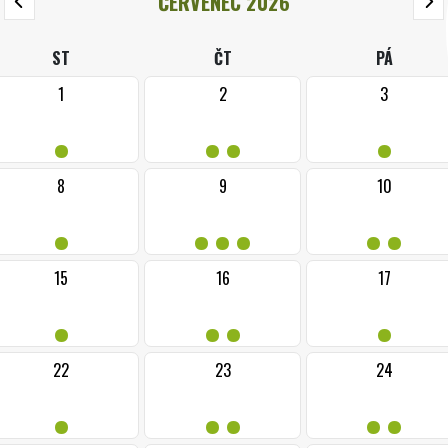
ČERVENEC 2026
ST
ČT
PÁ
1
2
3
•
••
•
8
9
10
•
•••
••
15
16
17
•
••
•
22
23
24
•
••
••