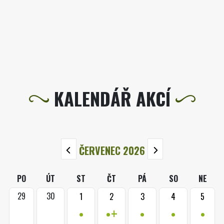
KALENDÁŘ AKCÍ
ČERVENEC 2026
PO
ÚT
ST
ČT
PÁ
SO
NE
29
30
1
2
3
4
5
•
•+
•
•
•