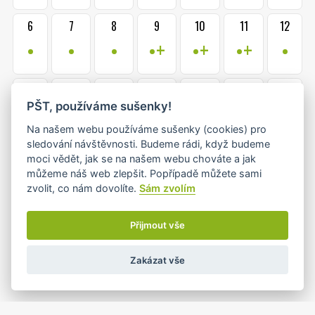
6
7
8
9
10
11
12
•
•
•
•+
•+
•+
•
13
14
15
16
17
18
19
PŠT, používáme sušenky!
•
•+
•
•+
•
•
•
Na našem webu používáme sušenky (cookies) pro
sledování návštěvnosti. Budeme rádi, když budeme
20
21
22
23
24
25
26
moci vědět, jak se na našem webu chováte a jak
•
•
•
•+
•+
•
•
můžeme náš web zlepšit. Popřípadě můžete sami
zvolit, co nám dovolíte.
Sám zvolím
1
2
27
28
29
30
31
Přijmout vše
•
•
•+
•+
•
Zakázat vše