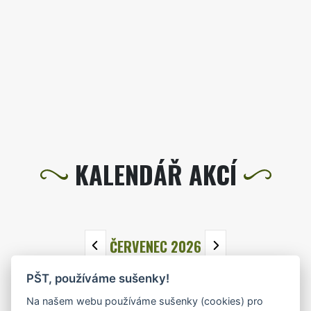
KALENDÁŘ AKCÍ
ČERVENEC 2026
PŠT, používáme sušenky!
PO
ÚT
ST
ČT
PÁ
SO
NE
Na našem webu používáme sušenky (cookies) pro
29
30
1
2
3
4
5