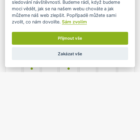
sledování návštěvnosti. Budeme rádi, když budeme
•
•
moci vědět, jak se na našem webu chováte a jak
můžeme náš web zlepšit. Popřípadě můžete sami
zvolit, co nám dovolíte.
Sám zvolím
6
7
8
9
10
11
12
•+
•
•+
Přijmout vše
Zakázat vše
13
14
15
16
17
18
19
•
•
20
21
22
23
24
25
26
•
•
1
2
27
28
29
30
31
•
•