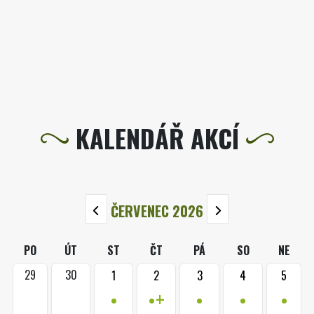
KALENDÁŘ AKCÍ
ČERVENEC 2026
PO
ÚT
ST
ČT
PÁ
SO
NE
29
30
1
2
3
4
5
•
•+
•
•
•