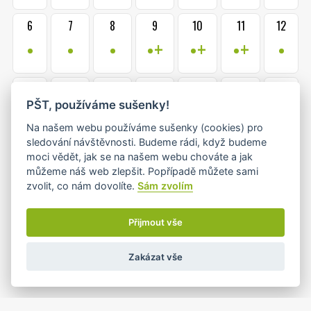
6
7
8
9
10
11
12
•
•
•
•+
•+
•+
•
13
14
15
16
17
18
19
PŠT, používáme sušenky!
•
•+
•
•+
•
•
•
Na našem webu používáme sušenky (cookies) pro
sledování návštěvnosti. Budeme rádi, když budeme
20
21
22
23
24
25
26
moci vědět, jak se na našem webu chováte a jak
•
•
•
•+
•+
•
•
můžeme náš web zlepšit. Popřípadě můžete sami
zvolit, co nám dovolíte.
Sám zvolím
1
2
27
28
29
30
31
Přijmout vše
•
•
•+
•+
•
Zakázat vše