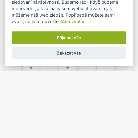
sledování návštěvnosti. Budeme rádi, když budeme
•
•
moci vědět, jak se na našem webu chováte a jak
můžeme náš web zlepšit. Popřípadě můžete sami
zvolit, co nám dovolíte.
Sám zvolím
6
7
8
9
10
11
12
•+
•
•+
Přijmout vše
Zakázat vše
13
14
15
16
17
18
19
•
•
20
21
22
23
24
25
26
•
•
1
2
27
28
29
30
31
•
•