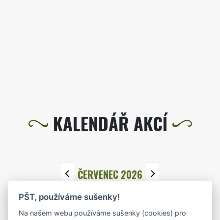
KALENDÁŘ AKCÍ
ČERVENEC 2026
PŠT, používáme sušenky!
PO
ÚT
ST
ČT
PÁ
SO
NE
Na našem webu používáme sušenky (cookies) pro
29
30
1
2
3
4
5