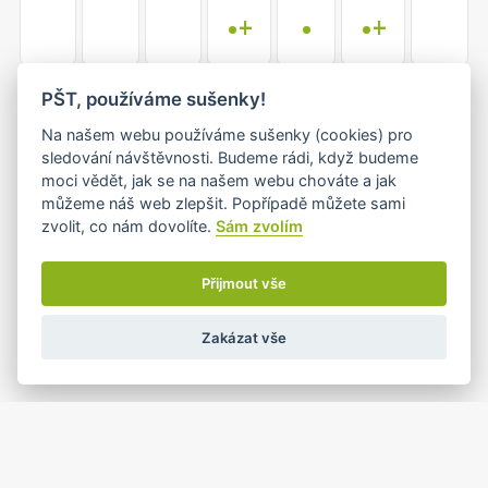
•+
•
•+
13
14
15
16
17
18
19
PŠT, používáme sušenky!
•
•
Na našem webu používáme sušenky (cookies) pro
sledování návštěvnosti. Budeme rádi, když budeme
moci vědět, jak se na našem webu chováte a jak
20
21
22
23
24
25
26
můžeme náš web zlepšit. Popřípadě můžete sami
•
•
zvolit, co nám dovolíte.
Sám zvolím
Přijmout vše
1
2
27
28
29
30
31
•
•
Zakázat vše