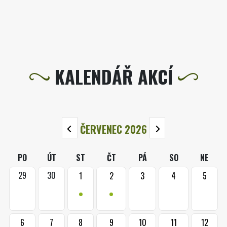
KALENDÁŘ AKCÍ
ČERVENEC 2026
PO
ÚT
ST
ČT
PÁ
SO
NE
29
30
1
2
3
4
5
•
•
6
7
8
9
10
11
12