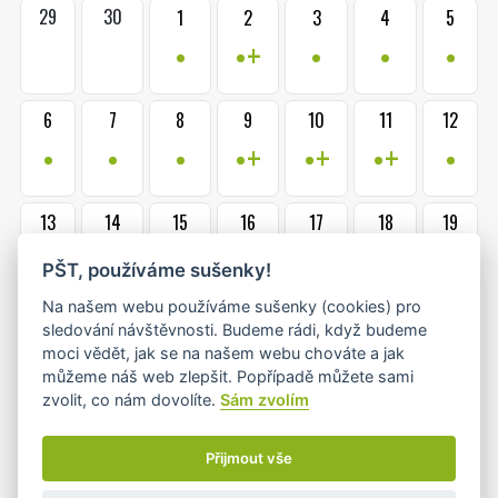
29
30
1
2
3
4
5
•
•+
•
•
•
6
7
8
9
10
11
12
•
•
•
•+
•+
•+
•
13
14
15
16
17
18
19
•
•+
•
•+
•
•
•
PŠT, používáme sušenky!
Na našem webu používáme sušenky (cookies) pro
20
21
22
23
24
25
26
sledování návštěvnosti. Budeme rádi, když budeme
•
•
•
•+
•+
•
•
moci vědět, jak se na našem webu chováte a jak
můžeme náš web zlepšit. Popřípadě můžete sami
zvolit, co nám dovolíte.
Sám zvolím
1
2
27
28
29
30
31
•
•
•+
•+
•
Přijmout vše