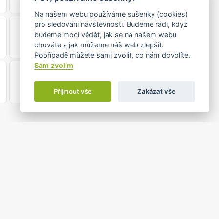
•
Na našem webu používáme sušenky (cookies)
23
24
pro sledování návštěvnosti. Budeme rádi, když
budeme moci vědět, jak se na našem webu
chováte a jak můžeme náš web zlepšit.
Popřípadě můžete sami zvolit, co nám dovolíte.
Sám zvolím
30
31
•
Přijmout vše
Zakázat vše
: do
 JABLUNKOVĚ