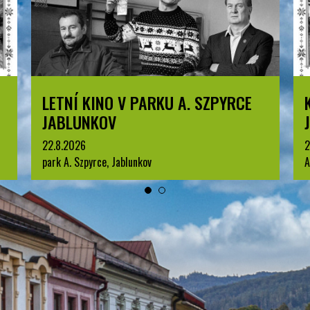
KOMENTOVANÁ PROHLÍDKA
JABLUNKOVA
25.8.2026
3
Arboretum u Sanatoria, Jablunkov
p