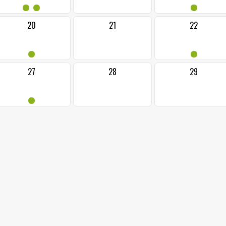
••
•
20
21
22
•
•
27
28
29
•
01.05.2026 od
MĚSÍC LÁSKY V
MÁJOVÝ FOTOKOUTEK
(
park A. Szpyrce, 1. - 3. 5. 2026)