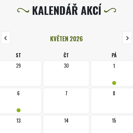
KALENDÁŘ AKCÍ
KVĚTEN 2026
ST
ČT
PÁ
29
30
1
•
6
7
8
•
13
14
15