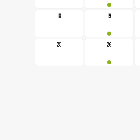
•
18
19
•
25
26
•