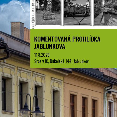
A
LETNÍ KINO V PARKU A. SZPYRCE
JABLUNKOV
22.8.2026
park A. Szpyrce, Jablunkov