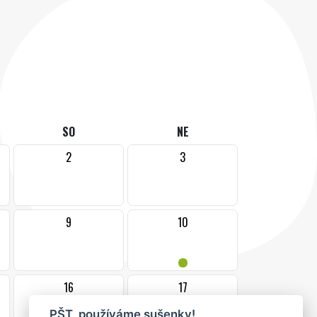
SO
NE
2
3
9
10
•
16
17
PŠT, používáme sušenky!