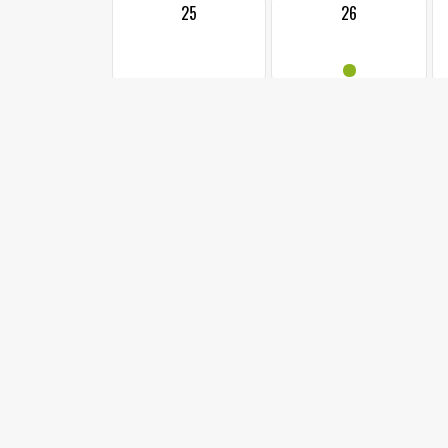
25
26
•