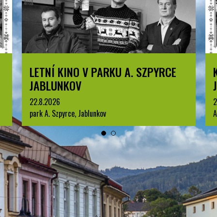
KOMENTOVANÁ PROHLÍDKA
JABLUNKOVA
25.8.2026
3
Arboretum u Sanatoria, Jablunkov
p