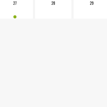
27
28
29
•
22.05.2026 od: 1
KINO - NEBOJ, D
Sál radnice, Jab
VZPOMÍNKOVÝ VEČER
Celovečerní snímek v režii Dana Svátka nabídne intimní a velmi o
který před pěti lety podlehl vážné nemoci.
Nevhodné pro nezletilé osoby do 12 let.