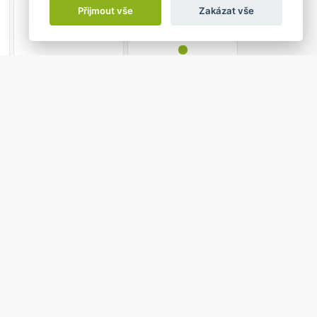
30
31
Přijmout vše
Zakázat vše
•
8:00 do
ÝCHEJ, ČARUJ
lunkov
tevřený pohled na osobnost umělce Davida Stypky,