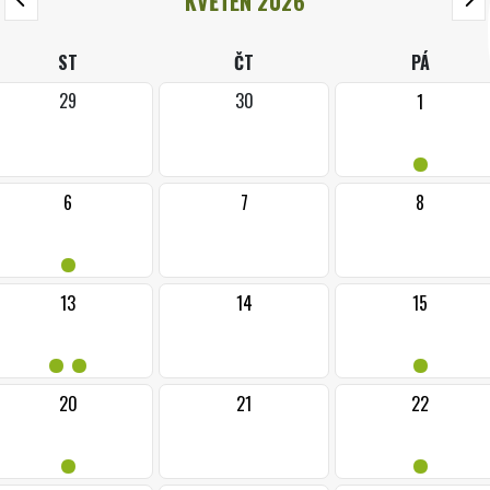
KVĚTEN 2026
ST
ČT
PÁ
29
30
1
•
6
7
8
•
13
14
15
••
•
20
21
22
•
•