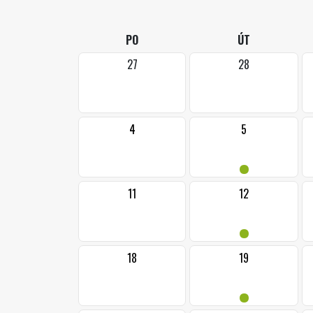
PO
ÚT
27
28
4
5
•
11
12
•
18
19
•