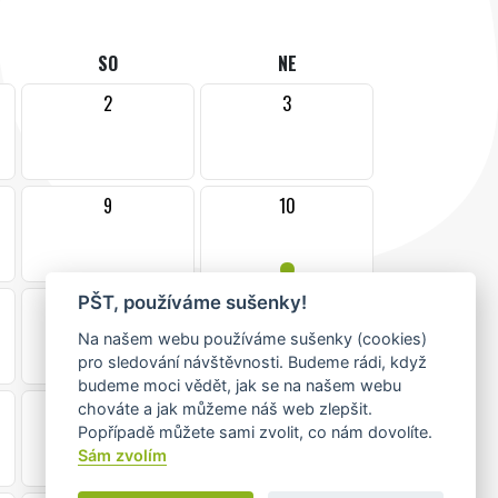
SO
NE
2
3
9
10
•
PŠT, používáme sušenky!
16
17
•
Na našem webu používáme sušenky (cookies)
pro sledování návštěvnosti. Budeme rádi, když
budeme moci vědět, jak se na našem webu
23
24
chováte a jak můžeme náš web zlepšit.
Popřípadě můžete sami zvolit, co nám dovolíte.
Sám zvolím