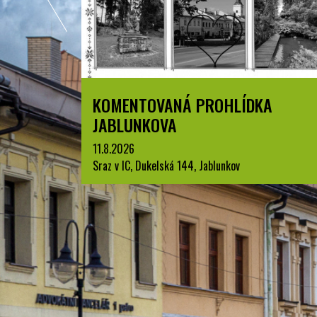
A
LETNÍ KINO V PARKU A. SZPYRCE
JABLUNKOV
22.8.2026
park A. Szpyrce, Jablunkov