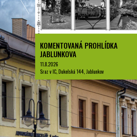
A
LETNÍ KINO V PARKU A. SZPYRCE
JABLUNKOV
22.8.2026
park A. Szpyrce, Jablunkov