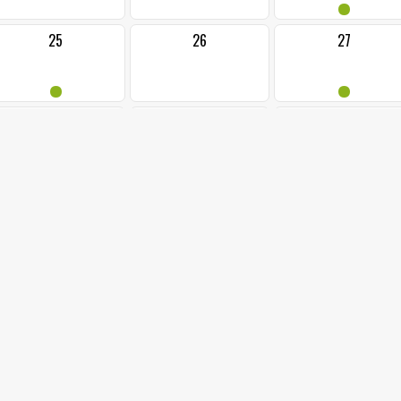
•
25
26
27
•
•
2
3
4
29
30
6
pátek, 6 červen 2025
červen 2025
5
čtvrtek, 5 červen 2025
21:00 LETNÍ KINO - VY ...