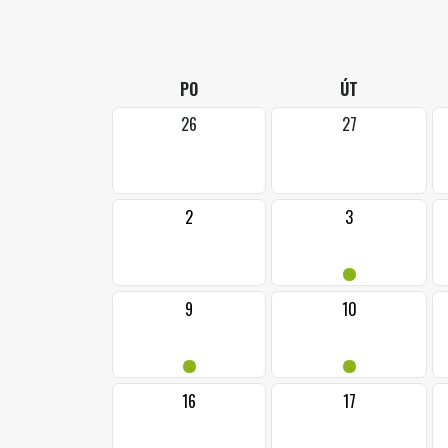
PO
ÚT
26
27
2
3
•
9
10
•
•
16
17