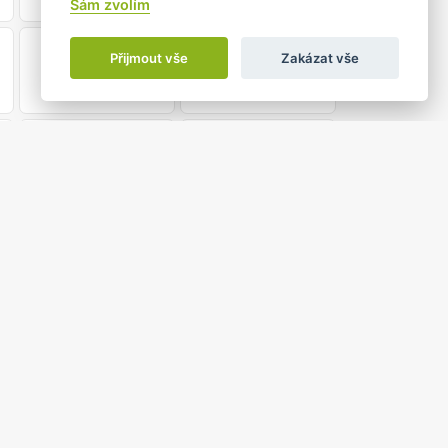
Sám zvolím
28
29
Přijmout vše
Zakázat vše
5
6
31
1
neděle, 1 červen 2025
16:00 DEN DĚTÍ
7
sobota, 7 červen 2025
8
neděle, 8 červen 2025