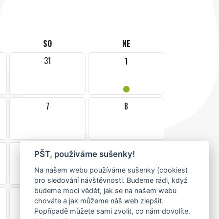
SO
NE
31
1
•
7
8
14
15
PŠT, používáme sušenky!
Na našem webu používáme sušenky (cookies)
pro sledování návštěvnosti. Budeme rádi, když
budeme moci vědět, jak se na našem webu
21
22
chováte a jak můžeme náš web zlepšit.
Popřípadě můžete sami zvolit, co nám dovolíte.