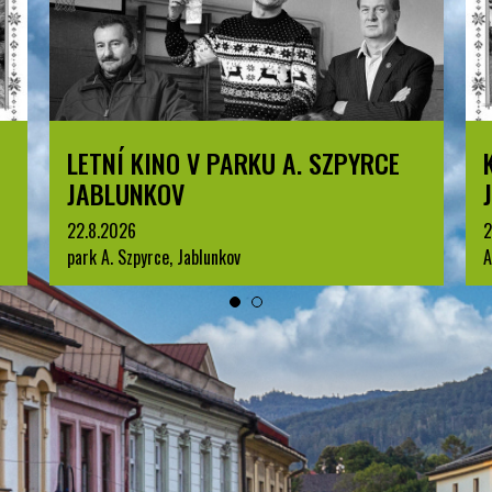
KOMENTOVANÁ PROHLÍDKA
JABLUNKOVA
25.8.2026
3
Arboretum u Sanatoria, Jablunkov
p