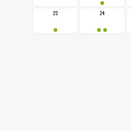
•
23
24
•
••
1
30
červen,
2025
pon
úte
stř
čtv
pát
sob
ned
26
27
28
3
úterý, 3 červen 2025
2
pondělí, 2 červen 2025
4
středa, 4 
17:00 KINO - VELKÝ PÁ ...