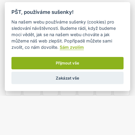
PO
ÚT
ST
ČT
PÁ
SO
NE
PŠT, používáme sušenky!
26
27
28
29
30
31
1
Na našem webu používáme sušenky (cookies) pro
•
sledování návštěvnosti. Budeme rádi, když budeme
moci vědět, jak se na našem webu chováte a jak
můžeme náš web zlepšit. Popřípadě můžete sami
2
3
4
5
6
7
8
zvolit, co nám dovolíte.
Sám zvolím
•
•
Přijmout vše
9
10
11
12
13
14
15
Zakázat vše
•
•
•
16
17
18
19
20
21
22
•
•
23
24
25
26
27
28
29