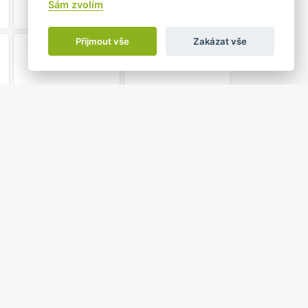
Sám zvolím
Přijmout vše
Zakázat vše
21
22
28
29
5
6