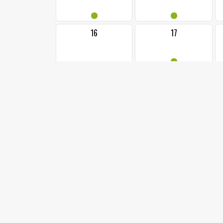
•
•
16
17
•
23
24
•
••
1
30