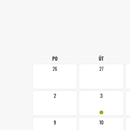
PO
ÚT
26
27
2
3
•
9
10