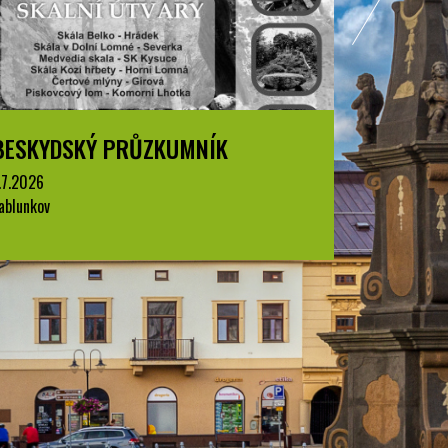
SKYDSKÝ PRŮZKUMNÍK
BESKYDSK
2026
1.7.2026
unkov
Jablunkov