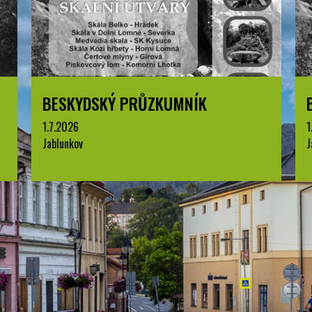
BESKYDSKÝ PRŮZKUMNÍK
BE
1.7.2026
1.7.
Jablunkov
Jabl