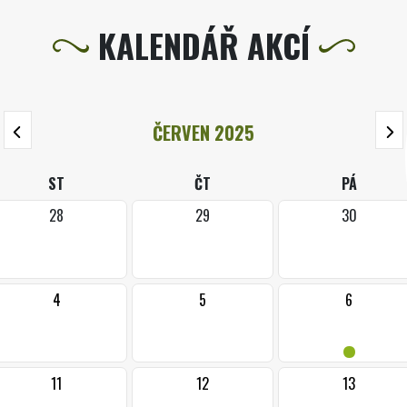
KALENDÁŘ AKCÍ
ČERVEN 2025
ST
ČT
PÁ
28
29
30
4
5
6
•
11
12
13